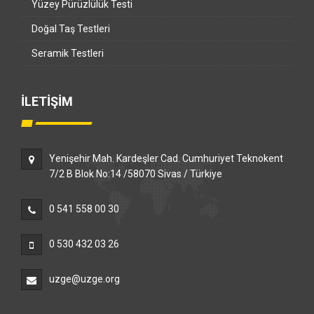
Yüzey Pürüzlülük Testi
Doğal Taş Testleri
Seramik Testleri
İLETİŞİM
Yenişehir Mah. Kardeşler Cad. Cumhuriyet Teknokent
7/2 B Blok No:14 /58070 Sivas / Türkiye
0 541 558 00 30
0 530 432 03 26
uzge@uzge.org