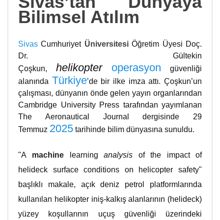
Sivas’tan Dünyaya
Bilimsel Atılım
Sivas
Cumhuriyet
Üniversitesi
Öğretim Üyesi Doç.
Dr. Gültekin
helikopter
operasyon
Çoşkun,
güvenliği
Türkiye
alanında
’de bir ilke imza attı. Çoşkun’un
çalışması, dünyanın önde gelen yayın organlarından
Cambridge University Press tarafından yayımlanan
The Aeronautical Journal dergisinde 29
2025
Temmuz
tarihinde bilim dünyasına sunuldu.
"A
machine
learning
analysis
of the impact of
helideck surface conditions on helicopter safety"
başlıklı makale, açık deniz petrol platformlarında
kullanılan helikopter iniş-kalkış alanlarının (helideck)
yüzey koşullarının uçuş güvenliği üzerindeki