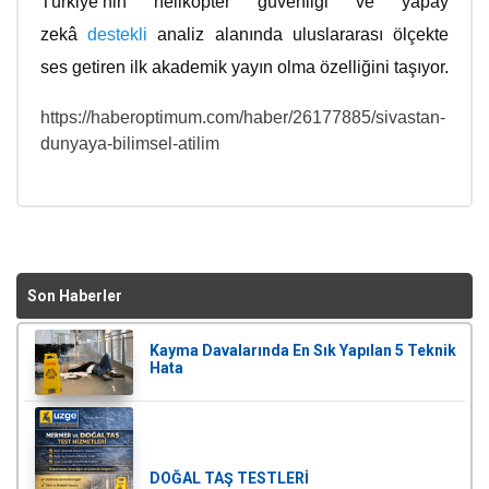
Türkiye’nin helikopter güvenliği ve yapay
zekâ
destekli
analiz alanında uluslararası ölçekte
ses getiren ilk akademik yayın olma özelliğini taşıyor.
https://haberoptimum.com/haber/26177885/sivastan-
dunyaya-bilimsel-atilim
Son Haberler
Kayma Davalarında En Sık Yapılan 5 Teknik
Hata
DOĞAL TAŞ TESTLERİ