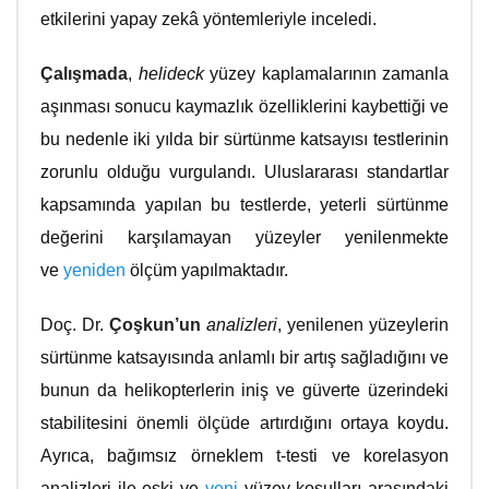
etkilerini yapay zekâ yöntemleriyle inceledi.
Çalışmada
,
helideck
yüzey kaplamalarının zamanla
aşınması sonucu kaymazlık özelliklerini kaybettiği ve
bu nedenle iki yılda bir sürtünme katsayısı testlerinin
zorunlu olduğu vurgulandı. Uluslararası standartlar
kapsamında yapılan bu testlerde, yeterli sürtünme
değerini karşılamayan yüzeyler yenilenmekte
ve
yeniden
ölçüm yapılmaktadır.
Doç. Dr.
Çoşkun’un
analizleri
, yenilenen yüzeylerin
sürtünme katsayısında anlamlı bir artış sağladığını ve
bunun da helikopterlerin iniş ve güverte üzerindeki
stabilitesini önemli ölçüde artırdığını ortaya koydu.
Ayrıca, bağımsız örneklem t-testi ve korelasyon
analizleri ile eski ve
yeni
yüzey koşulları arasındaki